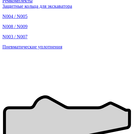
Ремкомплекты
Защитные кольца для экскаватора
N004 / N005
N008 / N009
N003 / N007
Пневматические уплотнения