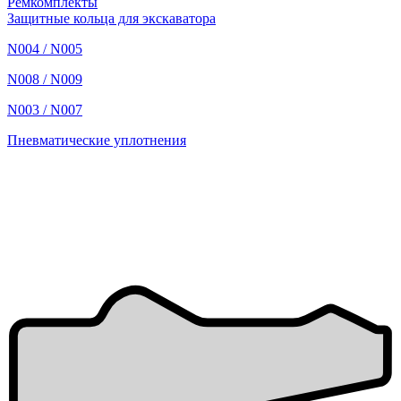
Ремкомплекты
Защитные кольца для экскаватора
N004 / N005
N008 / N009
N003 / N007
Пневматические уплотнения