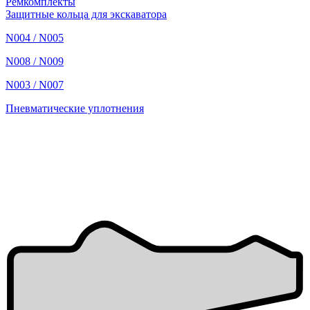
Ремкомплекты
Защитные кольца для экскаватора
N004 / N005
N008 / N009
N003 / N007
Пневматические уплотнения