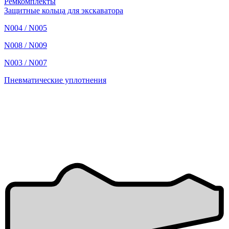
Ремкомплекты
Защитные кольца для экскаватора
N004 / N005
N008 / N009
N003 / N007
Пневматические уплотнения