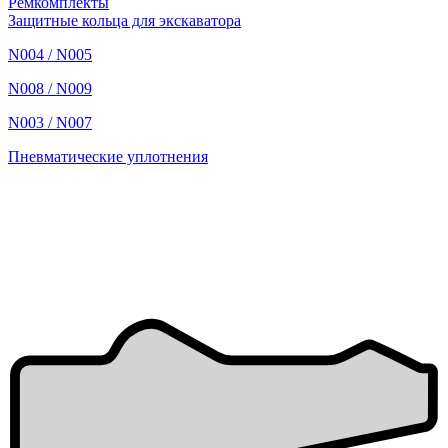
Ремкомплекты
Защитные кольца для экскаватора
N004 / N005
N008 / N009
N003 / N007
Пневматические уплотнения