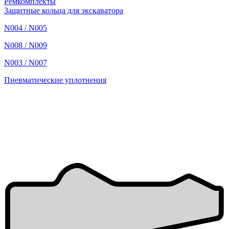
Ремкомплекты
Защитные кольца для экскаватора
N004 / N005
N008 / N009
N003 / N007
Пневматические уплотнения