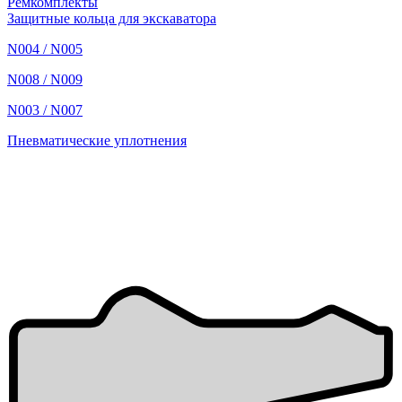
Ремкомплекты
Защитные кольца для экскаватора
N004 / N005
N008 / N009
N003 / N007
Пневматические уплотнения