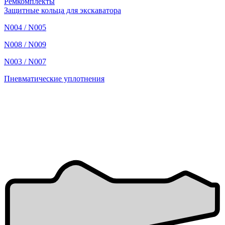
Ремкомплекты
Защитные кольца для экскаватора
N004 / N005
N008 / N009
N003 / N007
Пневматические уплотнения