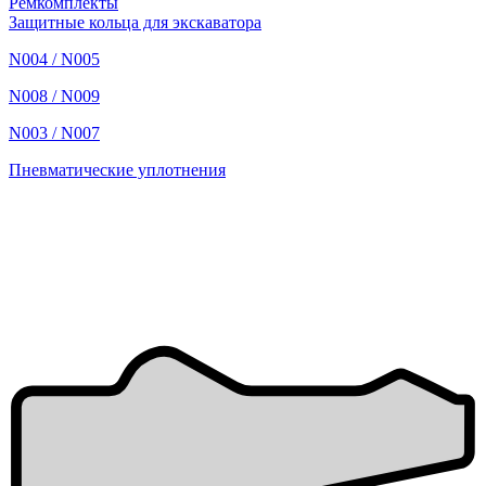
Ремкомплекты
Защитные кольца для экскаватора
N004 / N005
N008 / N009
N003 / N007
Пневматические уплотнения