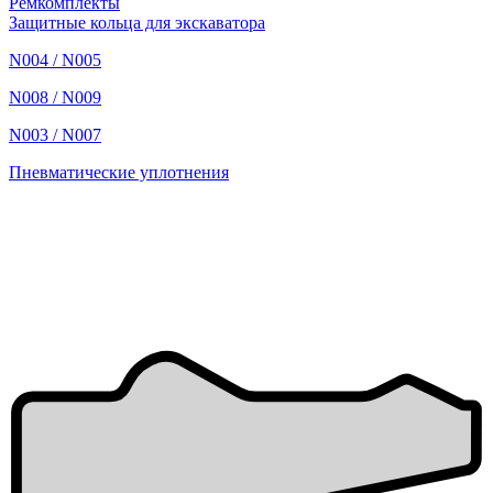
Ремкомплекты
Защитные кольца для экскаватора
N004 / N005
N008 / N009
N003 / N007
Пневматические уплотнения