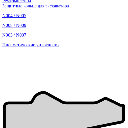
Ремкомплекты
Защитные кольца для экскаватора
N004 / N005
N008 / N009
N003 / N007
Пневматические уплотнения