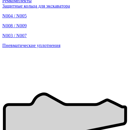
Ремкомплекты
Защитные кольца для экскаватора
N004 / N005
N008 / N009
N003 / N007
Пневматические уплотнения