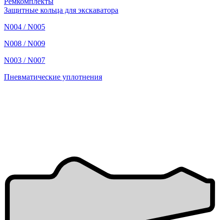
Ремкомплекты
Защитные кольца для экскаватора
N004 / N005
N008 / N009
N003 / N007
Пневматические уплотнения