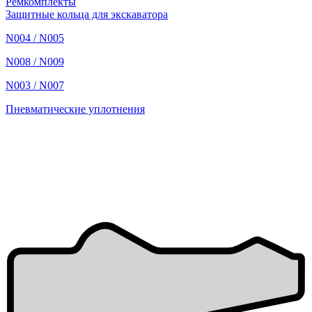
Ремкомплекты
Защитные кольца для экскаватора
N004 / N005
N008 / N009
N003 / N007
Пневматические уплотнения