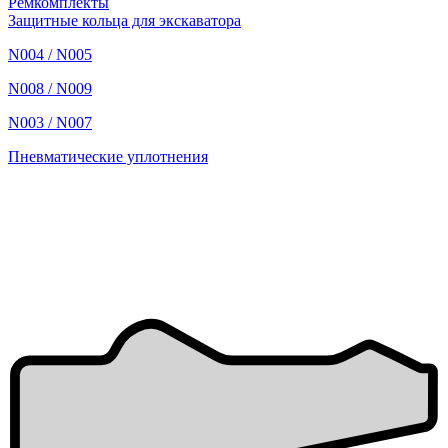
Ремкомплекты
Защитные кольца для экскаватора
N004 / N005
N008 / N009
N003 / N007
Пневматические уплотнения