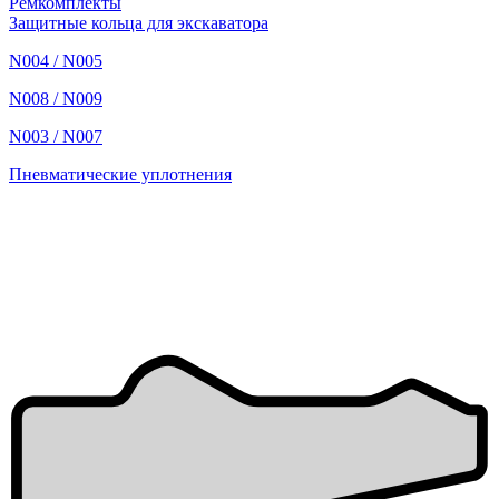
Ремкомплекты
Защитные кольца для экскаватора
N004 / N005
N008 / N009
N003 / N007
Пневматические уплотнения