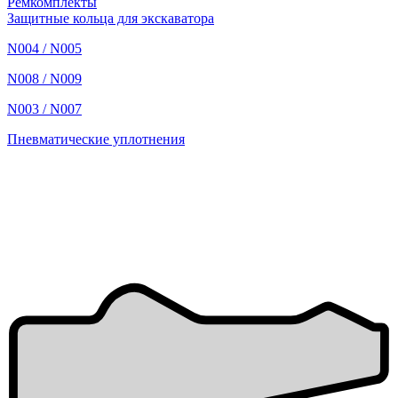
Ремкомплекты
Защитные кольца для экскаватора
N004 / N005
N008 / N009
N003 / N007
Пневматические уплотнения