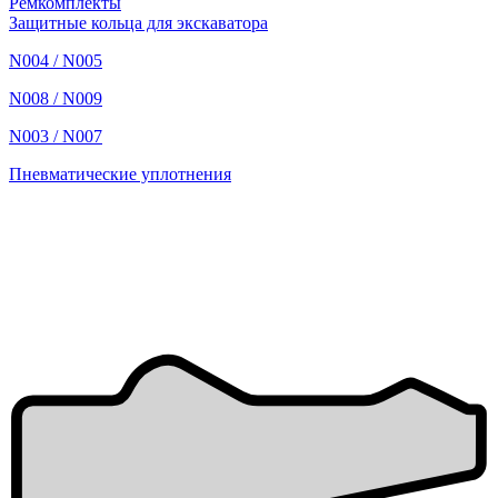
Ремкомплекты
Защитные кольца для экскаватора
N004 / N005
N008 / N009
N003 / N007
Пневматические уплотнения