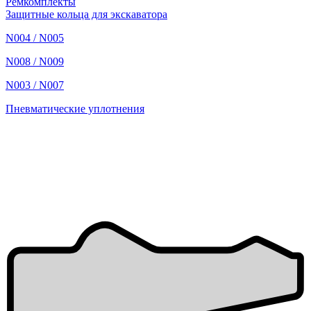
Ремкомплекты
Защитные кольца для экскаватора
N004 / N005
N008 / N009
N003 / N007
Пневматические уплотнения