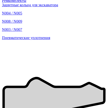
Ремкомплекты
Защитные кольца для экскаватора
N004 / N005
N008 / N009
N003 / N007
Пневматические уплотнения