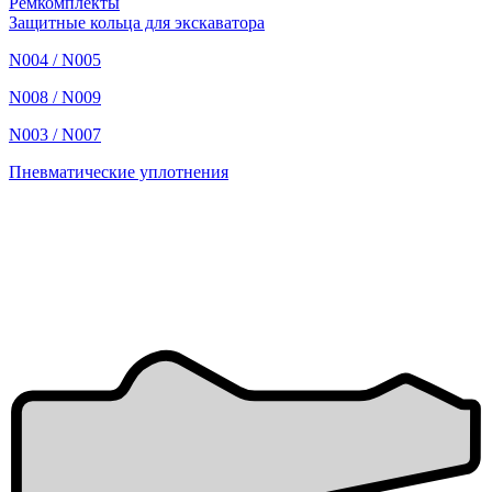
Ремкомплекты
Защитные кольца для экскаватора
N004 / N005
N008 / N009
N003 / N007
Пневматические уплотнения