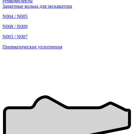
Ремкомплекты
Защитные кольца для экскаватора
N004 / N005
N008 / N009
N003 / N007
Пневматические уплотнения