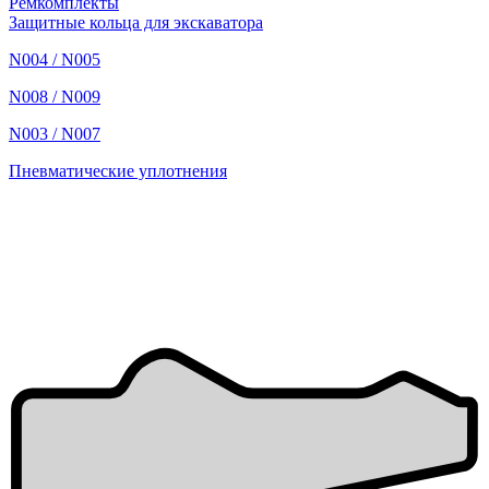
Ремкомплекты
Защитные кольца для экскаватора
N004 / N005
N008 / N009
N003 / N007
Пневматические уплотнения