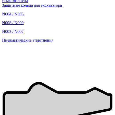
Ремкомплекты
Защитные кольца для экскаватора
N004 / N005
N008 / N009
N003 / N007
Пневматические уплотнения