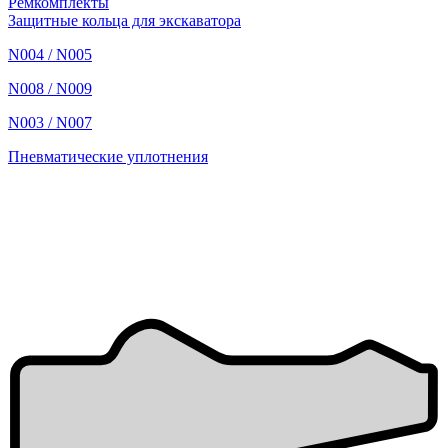
Ремкомплекты
Защитные кольца для экскаватора
N004 / N005
N008 / N009
N003 / N007
Пневматические уплотнения