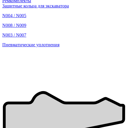
Ремкомплекты
Защитные кольца для экскаватора
N004 / N005
N008 / N009
N003 / N007
Пневматические уплотнения