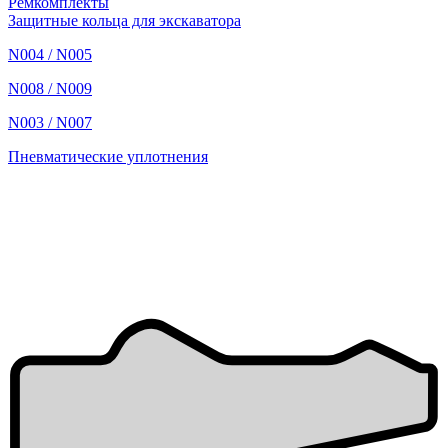
Ремкомплекты
Защитные кольца для экскаватора
N004 / N005
N008 / N009
N003 / N007
Пневматические уплотнения