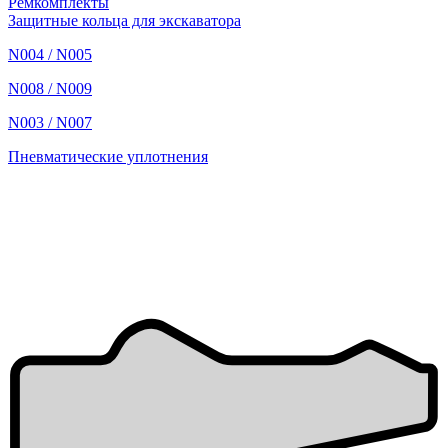
Ремкомплекты
Защитные кольца для экскаватора
N004 / N005
N008 / N009
N003 / N007
Пневматические уплотнения