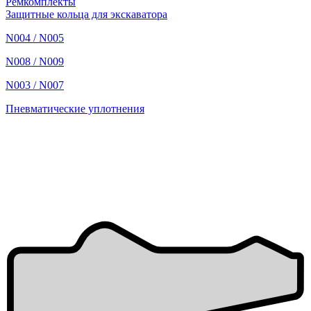
Ремкомплекты
Защитные кольца для экскаватора
N004 / N005
N008 / N009
N003 / N007
Пневматические уплотнения