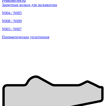
Ремкомплекты
Защитные кольца для экскаватора
N004 / N005
N008 / N009
N003 / N007
Пневматические уплотнения