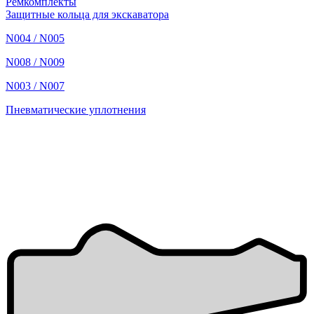
Ремкомплекты
Защитные кольца для экскаватора
N004 / N005
N008 / N009
N003 / N007
Пневматические уплотнения