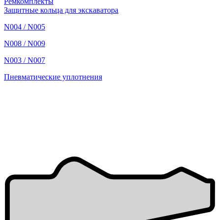
Ремкомплекты
Защитные кольца для экскаватора
N004 / N005
N008 / N009
N003 / N007
Пневматические уплотнения