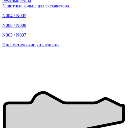
Ремкомплекты
Защитные кольца для экскаватора
N004 / N005
N008 / N009
N003 / N007
Пневматические уплотнения