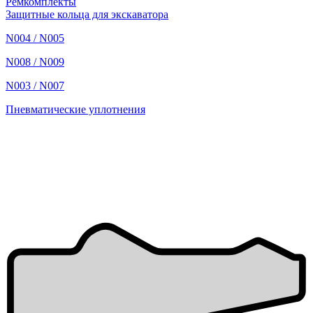
Ремкомплекты
Защитные кольца для экскаватора
N004 / N005
N008 / N009
N003 / N007
Пневматические уплотнения