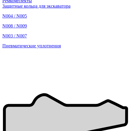
Ремкомплекты
Защитные кольца для экскаватора
N004 / N005
N008 / N009
N003 / N007
Пневматические уплотнения