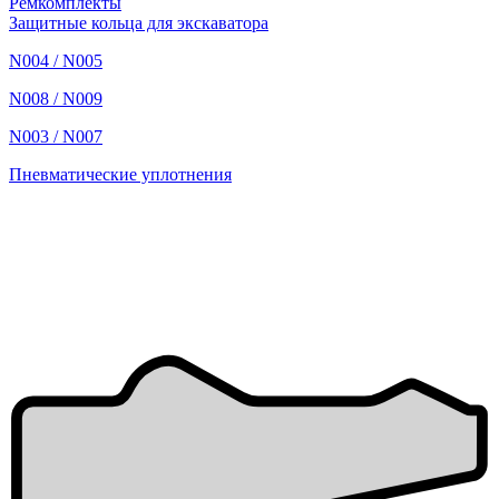
Ремкомплекты
Защитные кольца для экскаватора
N004 / N005
N008 / N009
N003 / N007
Пневматические уплотнения