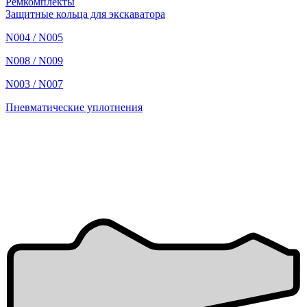
Ремкомплекты
Защитные кольца для экскаватора
N004 / N005
N008 / N009
N003 / N007
Пневматические уплотнения