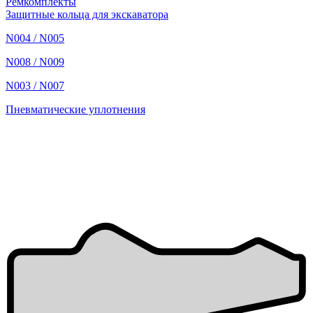
Ремкомплекты
Защитные кольца для экскаватора
N004 / N005
N008 / N009
N003 / N007
Пневматические уплотнения