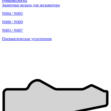
Ремкомплекты
Защитные кольца для экскаватора
N004 / N005
N008 / N009
N003 / N007
Пневматические уплотнения