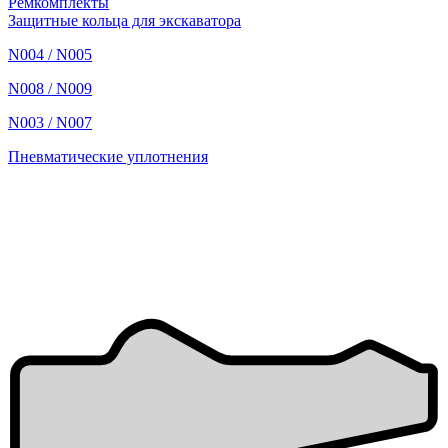
Ремкомплекты
Защитные кольца для экскаватора
N004 / N005
N008 / N009
N003 / N007
Пневматические уплотнения