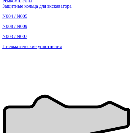
Ремкомплекты
Защитные кольца для экскаватора
N004 / N005
N008 / N009
N003 / N007
Пневматические уплотнения