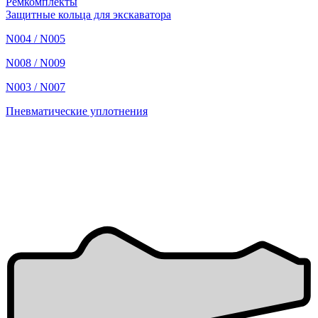
Ремкомплекты
Защитные кольца для экскаватора
N004 / N005
N008 / N009
N003 / N007
Пневматические уплотнения