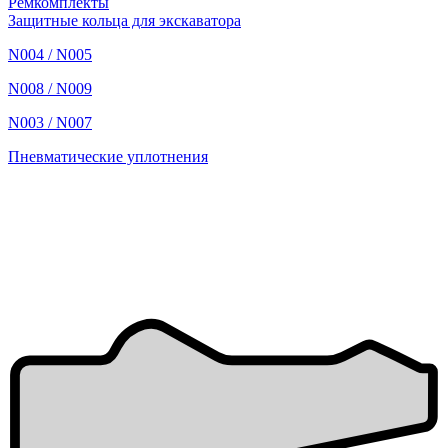
Ремкомплекты
Защитные кольца для экскаватора
N004 / N005
N008 / N009
N003 / N007
Пневматические уплотнения