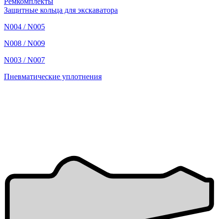
Ремкомплекты
Защитные кольца для экскаватора
N004 / N005
N008 / N009
N003 / N007
Пневматические уплотнения