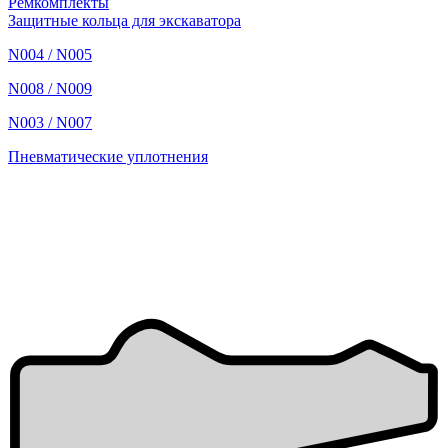
Ремкомплекты
Защитные кольца для экскаватора
N004 / N005
N008 / N009
N003 / N007
Пневматические уплотнения