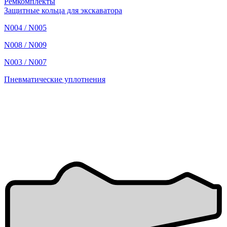
Ремкомплекты
Защитные кольца для экскаватора
N004 / N005
N008 / N009
N003 / N007
Пневматические уплотнения