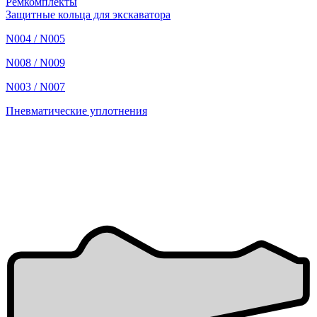
Ремкомплекты
Защитные кольца для экскаватора
N004 / N005
N008 / N009
N003 / N007
Пневматические уплотнения