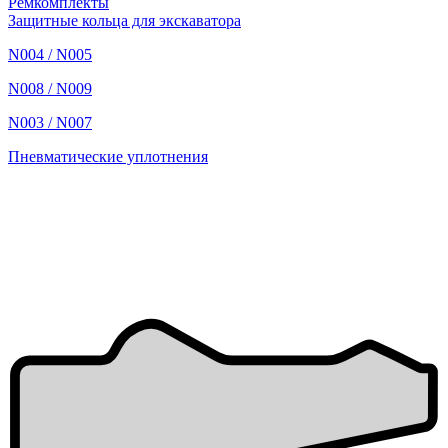
Ремкомплекты
Защитные кольца для экскаватора
N004 / N005
N008 / N009
N003 / N007
Пневматические уплотнения