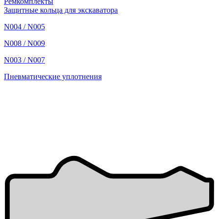
Ремкомплекты
Защитные кольца для экскаватора
N004 / N005
N008 / N009
N003 / N007
Пневматические уплотнения