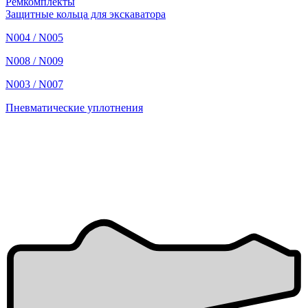
Ремкомплекты
Защитные кольца для экскаватора
N004 / N005
N008 / N009
N003 / N007
Пневматические уплотнения